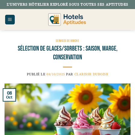
Passer
L’UNIVERS HÔTELIER EXPLORÉ SOUS TOUTES SES APTITUDES
au
contenu
SERVICES DE BOUCHE
Sélection de glaces/sorbets : saison, marge,
conservation
PUBLIÉ LE
08/10/2025
PAR
CLARISSE DUBOISE
08
Oct