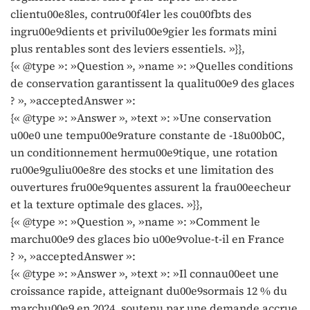
clientu00e8les, contru00f4ler les cou00fbts des
ingru00e9dients et privilu00e9gier les formats mini
plus rentables sont des leviers essentiels. »}},
{« @type »: »Question », »name »: »Quelles conditions
de conservation garantissent la qualitu00e9 des glaces
? », »acceptedAnswer »:
{« @type »: »Answer », »text »: »Une conservation
u00e0 une tempu00e9rature constante de -18u00b0C,
un conditionnement hermu00e9tique, une rotation
ru00e9guliu00e8re des stocks et une limitation des
ouvertures fru00e9quentes assurent la frau00eecheur
et la texture optimale des glaces. »}},
{« @type »: »Question », »name »: »Comment le
marchu00e9 des glaces bio u00e9volue-t-il en France
? », »acceptedAnswer »:
{« @type »: »Answer », »text »: »Il connau00eet une
croissance rapide, atteignant du00e9sormais 12 % du
marchu00e9 en 2024, soutenu par une demande accrue