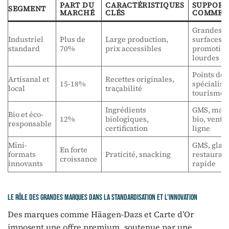
PART DU
CARACTÉRISTIQUES
SUPPORT
SEGMENT
MARCHÉ
CLÉS
COMMER
Grandes
Industriel
Plus de
Large production,
surfaces,
standard
70%
prix accessibles
promotio
lourdes
Points de 
Artisanal et
Recettes originales,
15-18%
spécialisé
local
traçabilité
tourisme
Ingrédients
GMS, mar
Bio et éco-
12%
biologiques,
bio, vente
responsable
certification
ligne
Mini-
GMS, glaci
En forte
formats
Praticité, snacking
restaurati
croissance
innovants
rapide
Le rôle des grandes marques dans la standardisation et l’innovation
Des marques comme Häagen-Dazs et Carte d’Or
imposent une offre premium, soutenue par une