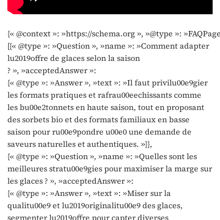
{« @context »: »https://schema.org », »@type »: »FAQPage
[{« @type »: »Question », »name »: »Comment adapter
lu2019offre de glaces selon la saison
? », »acceptedAnswer »:
{« @type »: »Answer », »text »: »Il faut privilu00e9gier
les formats pratiques et rafrau00eechissants comme
les bu00e2tonnets en haute saison, tout en proposant
des sorbets bio et des formats familiaux en basse
saison pour ru00e9pondre u00e0 une demande de
saveurs naturelles et authentiques. »}},
{« @type »: »Question », »name »: »Quelles sont les
meilleures stratu00e9gies pour maximiser la marge sur
les glaces ? », »acceptedAnswer »:
{« @type »: »Answer », »text »: »Miser sur la
qualitu00e9 et lu2019originalitu00e9 des glaces,
segmenter lu2019offre pour capter diverses