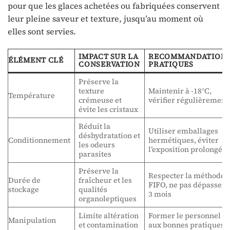
pour que les glaces achetées ou fabriquées conservent
leur pleine saveur et texture, jusqu’au moment où
elles sont servies.
IMPACT SUR LA
RECOMMANDATION
ÉLÉMENT CLÉ
CONSERVATION
PRATIQUES
Préserve la
texture
Maintenir à -18°C,
Température
crémeuse et
vérifier régulièrement
évite les cristaux
Réduit la
Utiliser emballages
déshydratation et
Conditionnement
hermétiques, éviter
les odeurs
l’exposition prolongée
parasites
Préserve la
Respecter la méthode
Durée de
fraîcheur et les
FIFO, ne pas dépasser
stockage
qualités
3 mois
organoleptiques
Limite altération
Former le personnel
Manipulation
et contamination
aux bonnes pratiques