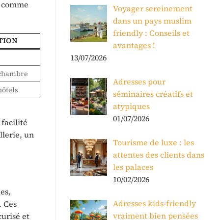
ut comme
Voyager sereinement
dans un pays muslim
friendly : Conseils et
TION
avantages !
13/07/2026
 chambre
Adresses pour
hôtels
séminaires créatifs et
atypiques
01/07/2026
facilité
llerie, un
Tourisme de luxe : les
attentes des clients dans
les palaces
10/02/2026
es,
Adresses kids-friendly
. Ces
vraiment bien pensées
urisé et