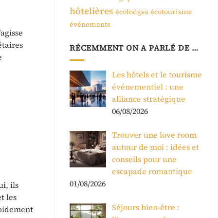
hôtelières
écolodges
écotourisme
événements
’agisse
étaires
RÉCEMMENT ON A PARLÉ DE …
e
Les hôtels et le tourisme
événementiel : une
alliance stratégique
06/08/2026
Trouver une love room
autour de moi : idées et
conseils pour une
escapade romantique
01/08/2026
, ils
t les
Séjours bien-être :
rapidement