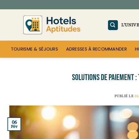
Passer
au
contenu
L’UNIV
TOURISME & SÉJOURS
ADRESSES À RECOMMANDER
H
Solutions de paiement :
PUBLIÉ LE
06
06
Fév