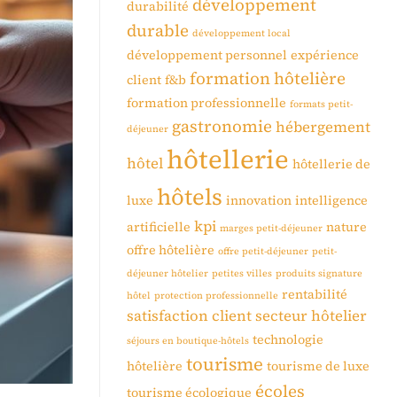
développement
durabilité
durable
développement local
développement personnel
expérience
formation hôtelière
client
f&b
formation professionnelle
formats petit-
gastronomie
hébergement
déjeuner
hôtellerie
hôtel
hôtellerie de
hôtels
luxe
innovation
intelligence
kpi
artificielle
nature
marges petit-déjeuner
offre hôtelière
offre petit-déjeuner
petit-
déjeuner hôtelier
petites villes
produits signature
rentabilité
hôtel
protection professionnelle
satisfaction client
secteur hôtelier
technologie
séjours en boutique-hôtels
tourisme
hôtelière
tourisme de luxe
écoles
tourisme écologique