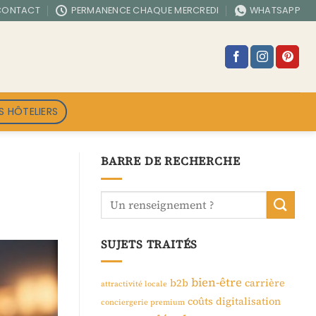
CONTACT
PERMANENCE CHAQUE MERCREDI
WHATSAPP
S HÔTELIERS
BARRE DE RECHERCHE
SUJETS TRAITÉS
bien-être
b2b
carrière
attractivité locale
coûts
digitalisation
conciergerie premium