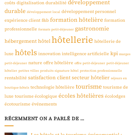
développement
coûts
digitalisation
durabilité
durable
développement personnel
développement local
formation hôtelière
expérience client
f&b
formation
gastronomie
professionnelle
formats petit-déjeuner
hôtellerie
hébergement
hôtel
hôtellerie de
hôtels
kpi
luxe
innovation
intelligence artificielle
marges
nature
offre hôtelière
petit-déjeuner
offre petit-déjeuner
petit-déjeuner
hôtelier
petites villes
produits signature hôtel
protection professionnelle
satisfaction client
secteur hôtelier
rentabilité
séjours en
tourisme
technologie hôtelière
tourisme de
boutique-hôtels
écoles hôtelières
luxe
tourisme écologique
écolodges
écotourisme
événements
RÉCEMMENT ON A PARLÉ DE …
Les hôtels et le tourisme événementiel :