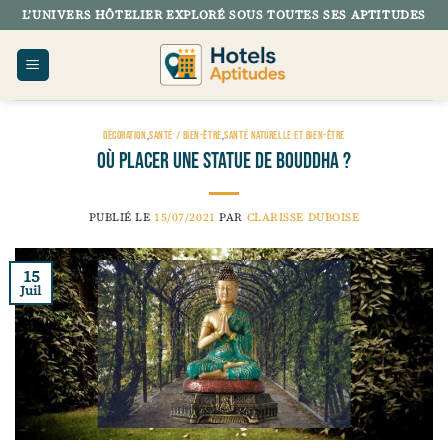
Passer
L’UNIVERS HÔTELIER EXPLORÉ SOUS TOUTES SES APTITUDES
au
contenu
DÉCORATION
,
SANTÉ / BIEN-ÊTRE
,
SANTÉ NATURELLE ET BIEN-ÊTRE
Où placer une statue de Bouddha ?
PUBLIÉ LE
15/07/2021
PAR
CLARISSE DUBOISE
15
Juil