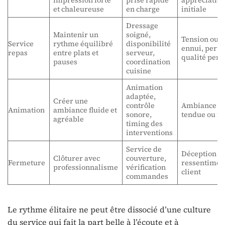
impression forte
prise rapide
appréciatio
et chaleureuse
en charge
initiale
Dressage
Maintenir un
soigné,
Tension ou
Service
rythme équilibré
disponibilité
ennui, perte
repas
entre plats et
serveur,
qualité perç
pauses
coordination
cuisine
Animation
adaptée,
Créer une
contrôle
Ambiance
Animation
ambiance fluide et
sonore,
tendue ou fa
agréable
timing des
interventions
Service de
Déception fi
Clôturer avec
couverture,
Fermeture
ressentimen
professionnalisme
vérification
client
commandes
Le rythme élitaire ne peut être dissocié d’une culture
du service qui fait la part belle à l’écoute et à