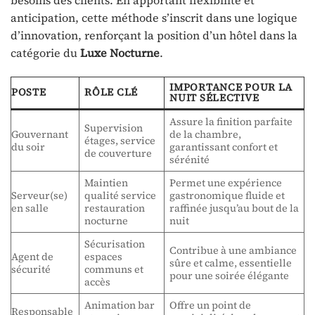
besoins des clients. En apportant flexibilité et
anticipation, cette méthode s’inscrit dans une logique
d’innovation, renforçant la position d’un hôtel dans la
catégorie du
Luxe Nocturne
.
IMPORTANCE POUR LA
POSTE
RÔLE CLÉ
NUIT SÉLECTIVE
Assure la finition parfaite
Supervision
Gouvernant
de la chambre,
étages, service
du soir
garantissant confort et
de couverture
sérénité
Maintien
Permet une expérience
Serveur(se)
qualité service
gastronomique fluide et
en salle
restauration
raffinée jusqu’au bout de la
nocturne
nuit
Sécurisation
Contribue à une ambiance
Agent de
espaces
sûre et calme, essentielle
sécurité
communs et
pour une soirée élégante
accès
Animation bar
Offre un point de
Responsable