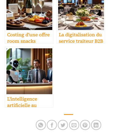
Costing d’une offre
La digitalisation du
room snacks
service traiteur B2B
premium
pour événements
en hôtel
L’intelligence
artificielle au
service du
recrutement
hôtelier