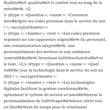
fluiditu00e9, qualitu00e9 et confort tout au long de la
soiru00e9e. »}},
{« @type »: »Question », »name »: »Comment
intu00e9grer les codes premium dans le service du soir
? », »acceptedAnswer »:
{« @type »: »Answer », »text »: »Les codes premium
reposent sur une apparence soignu00e9e du personnel,
une communication adaptu00e9e, une
personnalisation des services et une ambiance
contru00f4lu00e9e favorisant lu2019exclusivitu00e9 et
le luxe. »}},{« @type »: »Question », »name »: »Quel
ru00f4le joue la technologie dans le service du soir en
2025 ? », »acceptedAnswer »:
{« @type »: »Answer », »text »: »Les technologies
digitales facilitent la gestion coordonnu00e9e,
optimisent le rythme du service et amu00e9liorent la
personnalisation de lu2019expu00e9rience client tout
en libu00e9rant du temps pour le relationnel