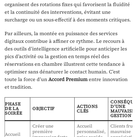
organisent des rotations fixes qui favorisent la fluidité
et la continuité des interventions, évitant une
surcharge ou un sous-effectif à des moments critiques.
Par ailleurs, la montée en puissance des services
digitaux contribue à affiner ce rythme. Le recours à
des outils d’intelligence artificielle pour anticiper les
pics d’activité ou la gestion en temps réel des
réservations en chambre illustrent cette tendance à
optimiser sans dénaturer le contact humain. C’est
toute la force d’un
Accord Premium
entre innovation
et tradition.
CONSÉQUE
PHASE
ACTIONS
D’UNE
DE LA
OBJECTIF
CLÉS
MAUVAISE
SOIRÉE
GESTION
Créer une
Accueil
Clients frust
première
personnalisé,
mauvaise
Accueil