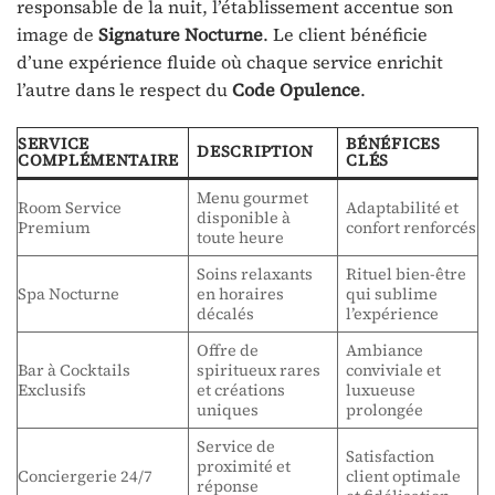
responsable de la nuit, l’établissement accentue son
image de
Signature Nocturne
. Le client bénéficie
d’une expérience fluide où chaque service enrichit
l’autre dans le respect du
Code Opulence
.
SERVICE
BÉNÉFICES
DESCRIPTION
COMPLÉMENTAIRE
CLÉS
Menu gourmet
Room Service
Adaptabilité et
disponible à
Premium
confort renforcés
toute heure
Soins relaxants
Rituel bien-être
Spa Nocturne
en horaires
qui sublime
décalés
l’expérience
Offre de
Ambiance
Bar à Cocktails
spiritueux rares
conviviale et
Exclusifs
et créations
luxueuse
uniques
prolongée
Service de
Satisfaction
proximité et
Conciergerie 24/7
client optimale
réponse