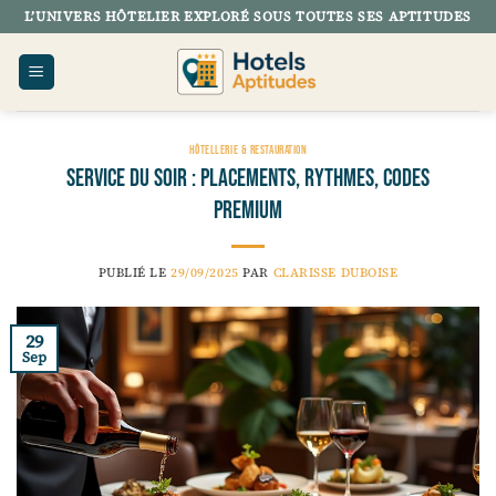
Passer
L’UNIVERS HÔTELIER EXPLORÉ SOUS TOUTES SES APTITUDES
au
contenu
HÔTELLERIE & RESTAURATION
Service du soir : placements, rythmes, codes
premium
PUBLIÉ LE
29/09/2025
PAR
CLARISSE DUBOISE
29
Sep