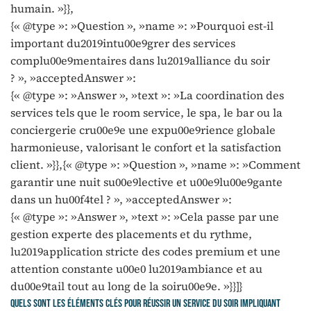
humain. »}},
{« @type »: »Question », »name »: »Pourquoi est-il
important du2019intu00e9grer des services
complu00e9mentaires dans lu2019alliance du soir
? », »acceptedAnswer »:
{« @type »: »Answer », »text »: »La coordination des
services tels que le room service, le spa, le bar ou la
conciergerie cru00e9e une expu00e9rience globale
harmonieuse, valorisant le confort et la satisfaction
client. »}},{« @type »: »Question », »name »: »Comment
garantir une nuit su00e9lective et u00e9lu00e9gante
dans un hu00f4tel ? », »acceptedAnswer »:
{« @type »: »Answer », »text »: »Cela passe par une
gestion experte des placements et du rythme,
lu2019application stricte des codes premium et une
attention constante u00e0 lu2019ambiance et au
du00e9tail tout au long de la soiru00e9e. »}}]}
Quels sont les éléments clés pour réussir un service du soir impliquant