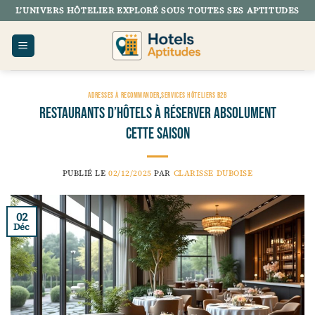
Passer
L’UNIVERS HÔTELIER EXPLORÉ SOUS TOUTES SES APTITUDES
au
contenu
ADRESSES À RECOMMANDER
,
SERVICES HÔTELIERS B2B
Restaurants d’hôtels à réserver absolument
cette saison
PUBLIÉ LE
02/12/2025
PAR
CLARISSE DUBOISE
02
Déc