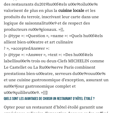
des restaurants du2019hu00f4tels u00e9toilu00e9s
valorisent de plus en plus la
cuisine locale
et les
produits du terroir, inscrivant leur carte dans une
logique de saisonnalitu00e9 et de respect des
producteurs ru00e9gionaux. »}},
{« @type »: »Question », »name »: »Quels hu00f4tels
allient bien-u00eatre et art culinaire
? », »acceptedAnswer »:
{« @type »: »Answer », »text »: »Des hu00f4tels
labellisu00e9s trois ou deux-Clefs MICHELIN comme
Le Castellet ou La Ru00e9serve Paris combinent
prestations bien-u00eatre, serveurs du00e9vouu00e9s
et une cuisine gastronomique d’exception, assurant un
su00e9jour gastronomique complet et
u00e9quilibru00e9. »}}]}
Quels sont les avantages de choisir un restaurant d’hôtel étoilé ?
Opter pour un restaurant d’hôtel étoilé garantit une