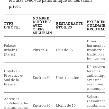
terrasse avec vue panoramique ou des salons
privés.
NOMBRE
D’HÔTELS
EXPÉRIENC
TYPE
RESTAURANTS
AVEC
CULINAIRE
D’HÔTEL
ÉTOILÉS
CLEFS
RECOMMAN
MICHELIN
Dîner
Palaces
harmonieux à
urbains
Plus de 40
Plus de 15
frontière ent
(Paris)
tradition et
innovation
Découverte 
Hôtels en
terroirs
Provence et
authentique
Environ 50
Une trentaine
Sud de la
avec une
France
exécution
contemporai
Séjours
Adresses
ressourçants
confidentielles
Environ 30
Moins de 10
combinant c
à la campagne