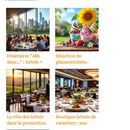
Itinéraires “48h
Sélection de
dans…” : hôtels +
glaces/sorbets :
restaurants +
saison, marge,
expériences
conservation
Le rôle des hôtels
Boutique-hôtels de
dans la promotion
caractère : nos
des terroirs
pépites en régions