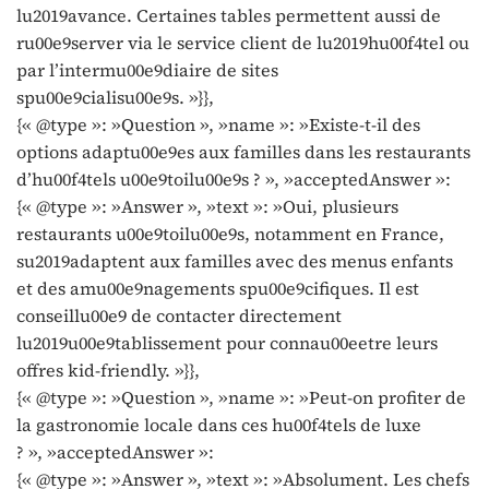
lu2019avance. Certaines tables permettent aussi de
ru00e9server via le service client de lu2019hu00f4tel ou
par l’intermu00e9diaire de sites
spu00e9cialisu00e9s. »}},
{« @type »: »Question », »name »: »Existe-t-il des
options adaptu00e9es aux familles dans les restaurants
d’hu00f4tels u00e9toilu00e9s ? », »acceptedAnswer »:
{« @type »: »Answer », »text »: »Oui, plusieurs
restaurants u00e9toilu00e9s, notamment en France,
su2019adaptent aux familles avec des menus enfants
et des amu00e9nagements spu00e9cifiques. Il est
conseillu00e9 de contacter directement
lu2019u00e9tablissement pour connau00eetre leurs
offres kid-friendly. »}},
{« @type »: »Question », »name »: »Peut-on profiter de
la gastronomie locale dans ces hu00f4tels de luxe
? », »acceptedAnswer »:
{« @type »: »Answer », »text »: »Absolument. Les chefs