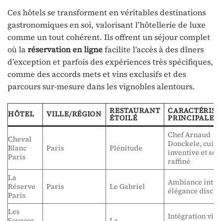
Ces hôtels se transforment en véritables destinations
gastronomiques en soi, valorisant l’hôtellerie de luxe
comme un tout cohérent. Ils offrent un séjour complet
où la
réservation en ligne
facilite l’accès à des dîners
d’exception et parfois des expériences très spécifiques,
comme des accords mets et vins exclusifs et des
parcours sur-mesure dans les vignobles alentours.
RESTAURANT
CARACTÉRIST
HÔTEL
VILLE/RÉGION
ÉTOILÉ
PRINCIPALE
Chef Arnaud
Cheval
Donckele, cuisi
Blanc
Paris
Plénitude
inventive et ser
Paris
raffiné
La
Ambiance intim
Réserve
Paris
Le Gabriel
élégance discrè
Paris
Les
Intégration vig
Sources
La