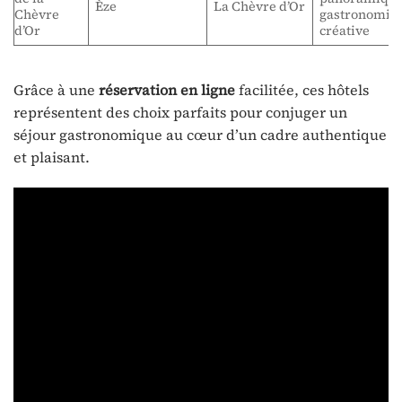
Èze
La Chèvre d’Or
Chèvre
gastronomie
d’Or
créative
Grâce à une
réservation en ligne
facilitée, ces hôtels
représentent des choix parfaits pour conjuger un
séjour gastronomique au cœur d’un cadre authentique
et plaisant.