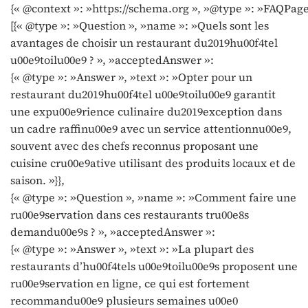
{« @context »: »https://schema.org », »@type »: »FAQPage
[{« @type »: »Question », »name »: »Quels sont les
avantages de choisir un restaurant du2019hu00f4tel
u00e9toilu00e9 ? », »acceptedAnswer »:
{« @type »: »Answer », »text »: »Opter pour un
restaurant du2019hu00f4tel u00e9toilu00e9 garantit
une expu00e9rience culinaire du2019exception dans
un cadre raffinu00e9 avec un service attentionnu00e9,
souvent avec des chefs reconnus proposant une
cuisine cru00e9ative utilisant des produits locaux et de
saison. »}},
{« @type »: »Question », »name »: »Comment faire une
ru00e9servation dans ces restaurants tru00e8s
demandu00e9s ? », »acceptedAnswer »:
{« @type »: »Answer », »text »: »La plupart des
restaurants d’hu00f4tels u00e9toilu00e9s proposent une
ru00e9servation en ligne, ce qui est fortement
recommandu00e9 plusieurs semaines u00e0