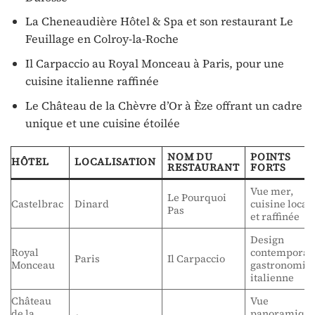
La Cheneaudière Hôtel & Spa et son restaurant Le
Feuillage en Colroy-la-Roche
Il Carpaccio au Royal Monceau à Paris, pour une
cuisine italienne raffinée
Le Château de la Chèvre d’Or à Èze offrant un cadre
unique et une cuisine étoilée
NOM DU
POINTS
HÔTEL
LOCALISATION
RESTAURANT
FORTS
Vue mer,
Le Pourquoi
Castelbrac
Dinard
cuisine local
Pas
et raffinée
Design
Royal
contemporai
Paris
Il Carpaccio
Monceau
gastronomie
italienne
Château
Vue
de la
panoramique