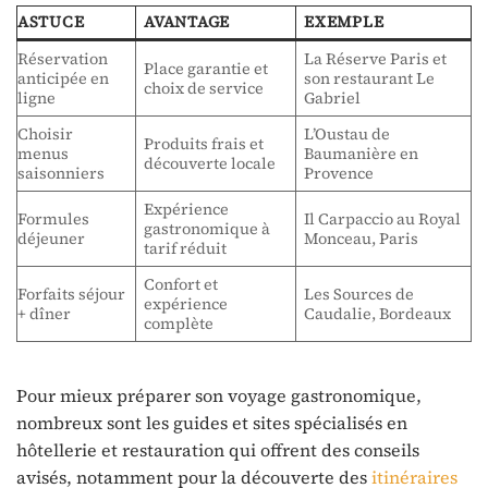
ASTUCE
AVANTAGE
EXEMPLE
Réservation
La Réserve Paris et
Place garantie et
anticipée en
son restaurant Le
choix de service
ligne
Gabriel
Choisir
L’Oustau de
Produits frais et
menus
Baumanière en
découverte locale
saisonniers
Provence
Expérience
Formules
Il Carpaccio au Royal
gastronomique à
déjeuner
Monceau, Paris
tarif réduit
Confort et
Forfaits séjour
Les Sources de
expérience
+ dîner
Caudalie, Bordeaux
complète
Pour mieux préparer son voyage gastronomique,
nombreux sont les guides et sites spécialisés en
hôtellerie et restauration qui offrent des conseils
avisés, notamment pour la découverte des
itinéraires