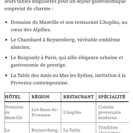
leurs tables singulières pour un séjour gastronomique
empreint de charme :
Domaine de Manville et son restaurant L’Aupiho, au
cœur des Alpilles.
Le Chambard à Keysersberg, véritable emblème
alsacien.
Le Burgundy à Paris, qui allie élégance urbaine et
gastronomie de prestige.
La Table des Amis au Mas les Eydins, invitation à la
Provence contemporaine.
HÔTEL
RÉGION
RESTAURANT
SPÉCIALITÉ
Domaine
Cuisine
Les-Baux-de-
de
L’Aupiho
provençale
Provence
Manville
moderne
Tradition
Le
Keysersberg,
La Table
alsacienne