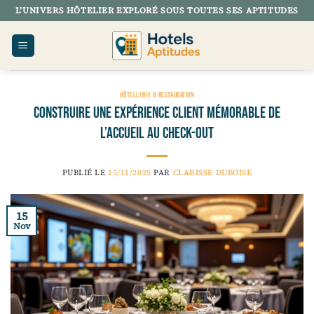
Passer
L’UNIVERS HÔTELIER EXPLORÉ SOUS TOUTES SES APTITUDES
au
contenu
HÔTELLERIE & RESTAURATION
Construire une expérience client mémorable de
l’accueil au check-out
PUBLIÉ LE
15/11/2025
PAR
CLARISSE DUBOISE
15
Nov