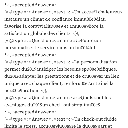
? », »acceptedAnswer »:
{« @type »: »Answer », »text »: »Un accueil chaleureux
instaure un climat de confiance immu00e9diat,
favorise la convivialitu00e9 et amu00e9liore la
satisfaction globale des clients. »}},
{« @type »: »Question », »name »: »Pourquoi
personnaliser le service dans un hu00f4tel
? », »acceptedAnswer »:
{« @type »: »Answer », »text »: »La personnalisation
permet du2019anticiper les besoins spu00e9cifiques,
du2019adapter les prestations et de cru00e9er un lien
unique avec chaque client, renforu00e7ant ainsi la
fidu00e9lisation. »}},
{« @type »: »Question », »name »: »Quels sont les
avantages du2019un check-out simplifiu00e9
? », »acceptedAnswer »:
{« @type »: »Answer », »text »: »Un check-out fluide
limite le stress, accu00e9lu00e8re le du00e9part et