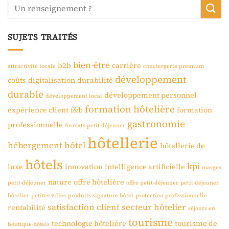
SUJETS TRAITÉS
bien-être
b2b
carrière
attractivité locale
conciergerie premium
développement
coûts
digitalisation
durabilité
durable
développement personnel
développement local
formation hôtelière
expérience client
f&b
formation
gastronomie
professionnelle
formats petit-déjeuner
hôtellerie
hébergement
hôtel
hôtellerie de
hôtels
kpi
luxe
innovation
intelligence artificielle
marges
nature
offre hôtelière
petit-déjeuner
offre petit-déjeuner
petit-déjeuner
hôtelier
petites villes
produits signature hôtel
protection professionnelle
satisfaction client
secteur hôtelier
rentabilité
séjours en
tourisme
technologie hôtelière
tourisme de
boutique-hôtels