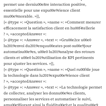
permet une derniu00e8re interaction positive,
essentielle pour une expu00e9rience client
mu00e9morable. »}},
{« @type »: »Question », »name »: »Comment mesurer
efficacement la satisfaction client en hu00f4tellerie
? », »acceptedAnswer »:
{« @type »: »Answer », »text »: »Gru00e2ce u00e0
lu2019envoi du2019enquu00eates post-su00e9jour
automatisu00e9es, u00e0 lu2019analyse des retours
clients et u00e0 lu2019utilisation de KPI pertinents
pour ajuster les services. »}},
{« @type »: »Question », »name »: »Quel ru00f4le joue
la technologie dans lu2019expu00e9rience client
? », »acceptedAnswer »:
{« @type »: »Answer », »text »: »La technologie permet
de collecter, analyser les donnu00e9es clients,
personnaliser les services et automatiser le suivi,
amu00e9liorant ainsi la fluiditu00e9 et la qualitu00e9