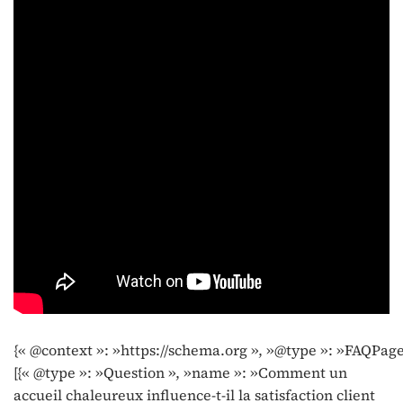
{« @context »: »https://schema.org », »@type »: »FAQPage
[{« @type »: »Question », »name »: »Comment un
accueil chaleureux influence-t-il la satisfaction client