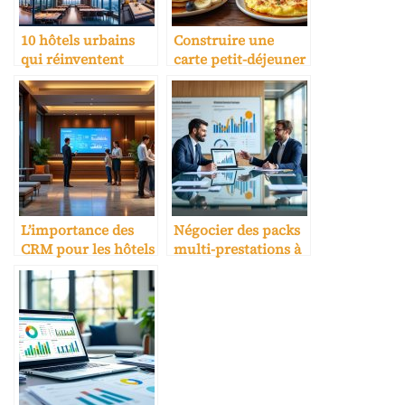
10 hôtels urbains
Construire une
qui réinventent
carte petit-déjeuner
l’accueil business
rentable et
distinctive
L’importance des
Négocier des packs
CRM pour les hôtels
multi-prestations à
l’année