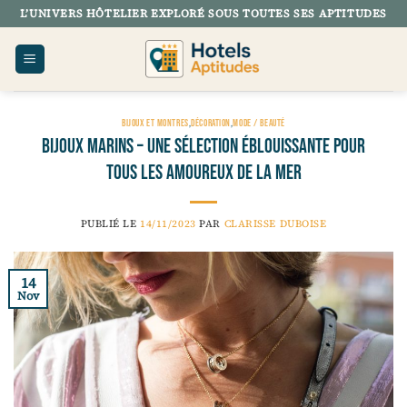
Passer
L’UNIVERS HÔTELIER EXPLORÉ SOUS TOUTES SES APTITUDES
au
contenu
BIJOUX ET MONTRES
,
DÉCORATION
,
MODE / BEAUTÉ
Bijoux marins – une sélection éblouissante pour
tous les amoureux de la mer
PUBLIÉ LE
14/11/2023
PAR
CLARISSE DUBOISE
14
Nov