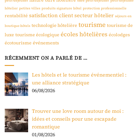
petit-déjeuner
offre petit-déjeuner
petit-déjeuner
hôtelier
petites villes
produits signature hôtel
protection professionnelle
satisfaction client
secteur hôtelier
rentabilité
séjours en
tourisme
technologie hôtelière
tourisme de
boutique-hôtels
écoles hôtelières
luxe
tourisme écologique
écolodges
écotourisme
événements
RÉCEMMENT ON A PARLÉ DE …
Les hôtels et le tourisme événementiel :
une alliance stratégique
06/08/2026
Trouver une love room autour de moi :
idées et conseils pour une escapade
romantique
01/08/2026