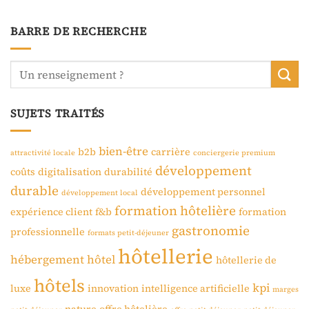
BARRE DE RECHERCHE
SUJETS TRAITÉS
bien-être
b2b
carrière
attractivité locale
conciergerie premium
développement
coûts
digitalisation
durabilité
durable
développement personnel
développement local
formation hôtelière
expérience client
f&b
formation
gastronomie
professionnelle
formats petit-déjeuner
hôtellerie
hébergement
hôtel
hôtellerie de
hôtels
kpi
luxe
innovation
intelligence artificielle
marges
nature
offre hôtelière