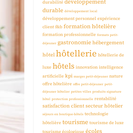
développement
durabilité
durable
développement local
développement personnel
expérience
formation hôtelière
client
f&b
formation professionnelle
formats petit-
gastronomie
hébergement
déjeuner
hôtellerie
hôtel
hôtellerie de
hôtels
luxe
innovation
intelligence
kpi
artificielle
nature
marges petit-déjeuner
offre hôtelière
offre petit-déjeuner
petit-
déjeuner hôtelier
petites villes
produits signature
rentabilité
hôtel
protection professionnelle
satisfaction client
secteur hôtelier
technologie
séjours en boutique-hôtels
tourisme
hôtelière
tourisme de luxe
écoles
tourisme écologique