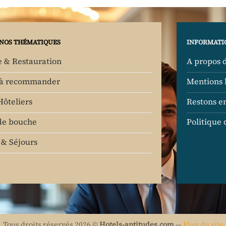
NOS THÉMATIQUES
INFORMATI
e & Restauration
A propos 
 à recommander
Mentions 
Hôteliers
Restons e
de bouche
Politique 
& Séjours
Tous droits réservés 2026 ©
Hotels-aptitudes.com
—
Plan du site