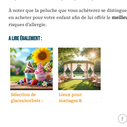
À noter que la peluche que vous achèterez se distingu
en acheter pour votre enfant afin de lui offrir le
meille
risques d’allergie.
A Lire Également :
Sélection de
Lieux pour
glaces/sorbets :
mariages &
saison, marge,
réceptions :
conservation
sélection experte