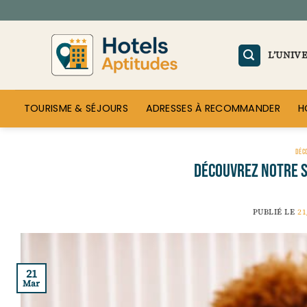
Passer
au
contenu
L’UNIV
TOURISME & SÉJOURS
ADRESSES À RECOMMANDER
H
DÉC
Découvrez notre s
PUBLIÉ LE
21
21
Mar